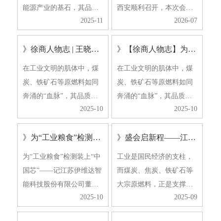
能源产业的基石，其品质
西安顺利召开，本次会议
2025-11
2026-07
检测直接关系到资源利用
聚焦矿产品采样制样技术
效率、产业安全与可持续
创新与行业发展趋势，汇
》徐商人物志 | 王晓强：为“工业粮食”检测装上“中国芯”
》【徐商人物志】为“工业粮食”检测装上“中国芯”——记江苏伊维达智能科技股份有限公司董事长王晓强
发展大局。从宋代“石炭冶
聚了众多行业专家、企业
铁”的手工业雏形，到如今
代表及科研院校人员，共
在工业文明的肌体中，煤
在工业文明的肌体中，煤
全球第一的煤炭、钢铁产
探行业高质量发展新路
炭、铁矿石等原燃料如同
炭、铁矿石等原燃料如同
量规模——中国作为能
径。大会会刊论文集共收
奔涌的“血脉”，其品质的
奔涌的“血脉”，其品质的
源…
录18篇…
2025-10
2025-10
优劣直接关乎国家经济命
优劣直接关乎国家经济命
脉的强健程度。曾经，为
脉的强健程度。曾经，为
》为“工业粮食”检测装上“中国芯”
》盛会启新程——江苏伊维达智能科技股份有限公司
这些“工业粮食”做精准“体
这些“工业粮食”做精准“体
检”的关键技术——自动化
检”的关键技术——自动化
为“工业粮食”检测装上“中
工业是国民经济的支柱，
采制样系统，长期被欧美
采制样系统，长期被欧美
国芯”——记江苏伊维达智
而煤炭、焦炭、铁矿石等
巨头垄断，不仅价格…
巨头垄断，不仅价格…
能科技股份有限公司董事
大宗原燃料，正是支撑工
2025-10
2025-09
长王晓强徐州日报 | 2025-1
业体系运转的“粮食”。其
0-15 在工业文明的肌体
质量检测的精准度与效