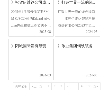
》祝贺伊维达公司成功签约俄罗斯港口铁矿石自动化采制样系统工程！
》打造世界一流的绿色港口——江苏伊维达智能科技股份有限公司
中，煤炭、铁矿石等原燃
率，不仅直接影响产业链
料如同奔涌的“血脉”，其
上下游企业的生产安全与
2025年1月25号俄罗斯SM
打造世界一流的绿色港口
品质的优劣直接关乎国家
经济效益，更关系到贸易
M CJSC公司的Eduard Aiva
——江苏伊维达智能科技
经济命脉的强健程…
双方的公平合作，是保障
zian先生在临近春节买不到
股份有限公司2023年11月1
工业…
2025-08
2024-05
高铁票的情况下，与中国
1日，北部湾港股份公司防
合作伙伴不辞辛苦驾车十
城港码头投资建设的自动
》阳城国际发有限责任公司机器人采制样系统
》敬业集团钢铁装备升级改造烧结机器人采制样系统
个多小时从上海来到徐
取制样系统通过了中国检
州，参观了江苏伊维达智
验认证集团的性能试验鉴
能科技股份有限公司的设
定；性能试验项目包括取
计部、研发部、采购部、
制样质量变动系统、取样
生产…
精…
2024-03
2024-03
共84记录
«上一页
1
2
3
4
...
9
下一页»