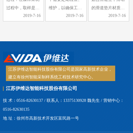
整的称重…
的提高和…
2、采…
过程中，取样是采
维护，以确保工作
的滑道垫片材质采
2019-7-16
2019-7-16
2019-7-16
制中的重要环节，
的顺利进行，同时
用铜板，其耐磨性
煤样的选取是否具
可以延长皮带采样
差、刚性差，当采
有代表性，煤样选
机的使用寿命。那
到斜面时，整个受
取是关键。手工取
么皮带采样机日常
力都压在铜板上，
样，常常受到取样
检查维护的工作内
很容易导致滑块脱
工具、人…
容有哪些…
落、铜板…
江苏伊维达智能科技股份有限公司是国家高新技术企业，
建立有徐州智能采制样系统工程技术研究中心。
江苏伊维达智能科技股份有限公司
技 术：0516-82630137 / 联系人：13375130928 魏先生 / 营销中心：
0516-82630135
地 址：徐州市高新技术开发区富民路一号