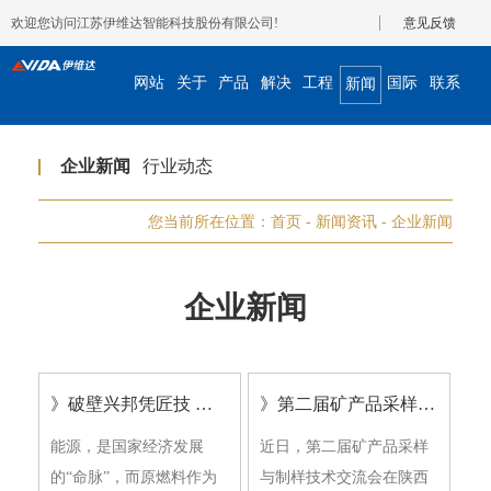
欢迎您访问江苏伊维达智能科技股份有限公司!
意见反馈
网站
关于
产品
解决
工程
国际
联系
新闻
首页
我们
展示
方案
案例
合作
我们
资讯
企业新闻
行业动态
您当前所在位置：
首页
-
新闻资讯
-
企业新闻
企业新闻
》破壁兴邦凭匠技 领航兴业靠初心
》第二届矿产品采样与制样技术交流会顺利召开
能源，是国家经济发展
近日，第二届矿产品采样
的“命脉”，而原燃料作为
与制样技术交流会在陕西