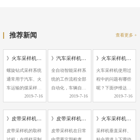
推荐新闻
查看更多 +
》火车采样机的应用及形式
》汽车采样机常见的故障有哪些
》火车采样机使用过程中的问题
螺旋钻式采样系统
全自动智能采样系
火车采样机使用过
通常用于汽车、火
统的工作流程全部
程中的问题有哪些
车运输的煤采样。
自动化，车辆自动
呢？下面伊维达小
2019-7-16
2019-7-16
2019-7-16
螺旋钻采样机具有
定位，计算机控制
编带大家了解下。
多种小批量煤源采
随机选择采样点，
1、除铁器效果不
样的特点。它可以
自动采样、缩分、
好，经常有铁器进
》皮带采样机采样过程中煤样的采取是采制化中的重要环节
》皮带采样机日常检查维护
》火车采样机使用中有哪些注意事项
与汽车衡和轨道衡
制样与集样。近年
入破碎机，导致破
皮带采样机的取样
皮带采样机在日常
采样机垂直采样、
一起放置，形成完
来，由于煤样要求
碎机卡住。
过程：在煤样采制
中需要定期检查、
贴合滑道上下滑动