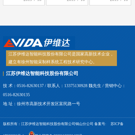
制中的重要环节，
的顺利进行，同时
用铜板，其耐磨性
煤样的选取是否具
可以延长皮带采样
差、刚性差，当采
有代表性，煤样选
机的使用寿命。那
到斜面时，整个受
取是关键。手工取
么皮带采样机日常
力都压在铜板上，
样，常常受到取样
检查维护的工作内
很容易导致滑块脱
工具、人…
容有哪些…
落、铜板…
江苏伊维达智能科技股份有限公司是国家高新技术企业，
建立有徐州智能采制样系统工程技术研究中心。
江苏伊维达智能科技股份有限公司
技 术：0516-82630137 / 联系人：13375130928 魏先生 / 营销中心：
0516-82630135
地 址：徐州市高新技术开发区富民路一号
版权所有：江苏伊维达智能科技股份有限公司铜山分公司 备案号:
苏ICP备