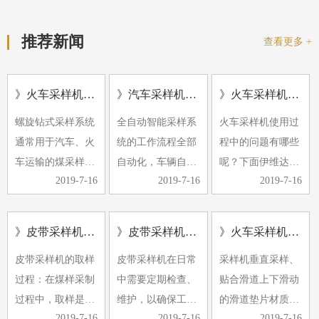
推荐新闻
查看更多 +
》火车采样机的应用及形式
》汽车采样机常见的故障有哪些
》火车采样机使用过程中的问题
螺旋钻式采样系统
全自动智能采样系
火车采样机使用过
通常用于汽车、火
统的工作流程全部
程中的问题有哪些
车运输的煤采样。
自动化，车辆自动
呢？下面伊维达小
2019-7-16
2019-7-16
2019-7-16
螺旋钻采样机具有
定位，计算机控制
编带大家了解下。
多种小批量煤源采
随机选择采样点，
1、除铁器效果不
样的特点。它可以
自动采样、缩分、
好，经常有铁器进
》皮带采样机采样过程中煤样的采取是采制化中的重要环节
》皮带采样机日常检查维护
》火车采样机使用中有哪些注意事项
与汽车衡和轨道衡
制样与集样。近年
入破碎机，导致破
皮带采样机的取样
皮带采样机在日常
采样机垂直采样、
一起放置，形成完
来，由于煤样要求
碎机卡住。
过程：在煤样采制
中需要定期检查、
贴合滑道上下滑动
整的称重…
的提高和…
2、采…
过程中，取样是采
维护，以确保工作
的滑道垫片材质采
2019-7-16
2019-7-16
2019-7-16