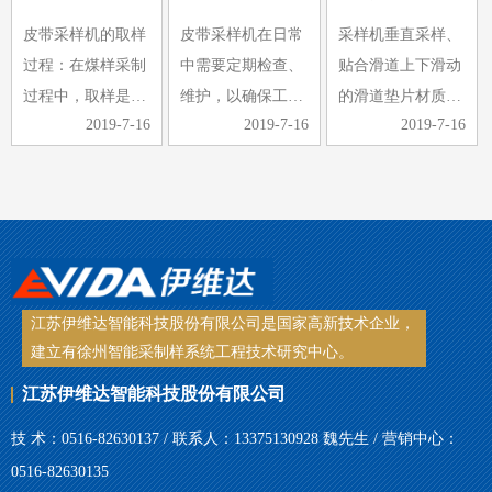
与汽车衡和轨道衡
制样与集样。近年
入破碎机，导致破
皮带采样机的取样
皮带采样机在日常
采样机垂直采样、
一起放置，形成完
来，由于煤样要求
碎机卡住。
过程：在煤样采制
中需要定期检查、
贴合滑道上下滑动
整的称重…
的提高和…
2、采…
过程中，取样是采
维护，以确保工作
的滑道垫片材质采
2019-7-16
2019-7-16
2019-7-16
制中的重要环节，
的顺利进行，同时
用铜板，其耐磨性
煤样的选取是否具
可以延长皮带采样
差、刚性差，当采
有代表性，煤样选
机的使用寿命。那
到斜面时，整个受
取是关键。手工取
么皮带采样机日常
力都压在铜板上，
样，常常受到取样
检查维护的工作内
很容易导致滑块脱
工具、人…
容有哪些…
落、铜板…
江苏伊维达智能科技股份有限公司是国家高新技术企业，
建立有徐州智能采制样系统工程技术研究中心。
江苏伊维达智能科技股份有限公司
技 术：0516-82630137 / 联系人：13375130928 魏先生 / 营销中心：
0516-82630135