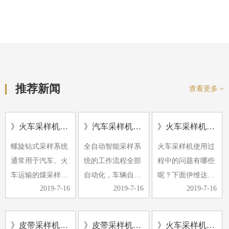
推荐新闻
查看更多 +
》火车采样机的应用及形式
》汽车采样机常见的故障有哪些
》火车采样机使用过程中的问题
螺旋钻式采样系统
全自动智能采样系
火车采样机使用过
通常用于汽车、火
统的工作流程全部
程中的问题有哪些
车运输的煤采样。
自动化，车辆自动
呢？下面伊维达小
2019-7-16
2019-7-16
2019-7-16
螺旋钻采样机具有
定位，计算机控制
编带大家了解下。
多种小批量煤源采
随机选择采样点，
1、除铁器效果不
样的特点。它可以
自动采样、缩分、
好，经常有铁器进
》皮带采样机采样过程中煤样的采取是采制化中的重要环节
》皮带采样机日常检查维护
》火车采样机使用中有哪些注意事项