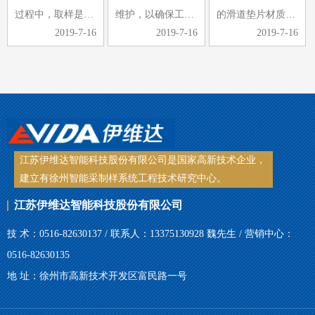
过程中，取样是采
维护，以确保工作
的滑道垫片材质采
2019-7-16
2019-7-16
2019-7-16
制中的重要环节，
的顺利进行，同时
用铜板，其耐磨性
煤样的选取是否具
可以延长皮带采样
差、刚性差，当采
有代表性，煤样选
机的使用寿命。那
到斜面时，整个受
取是关键。手工取
么皮带采样机日常
力都压在铜板上，
样，常常受到取样
检查维护的工作内
很容易导致滑块脱
工具、人…
容有哪些…
落、铜板…
江苏伊维达智能科技股份有限公司是国家高新技术企业，
建立有徐州智能采制样系统工程技术研究中心。
江苏伊维达智能科技股份有限公司
技 术：0516-82630137 / 联系人：13375130928 魏先生 / 营销中心：
0516-82630135
地 址：徐州市高新技术开发区富民路一号