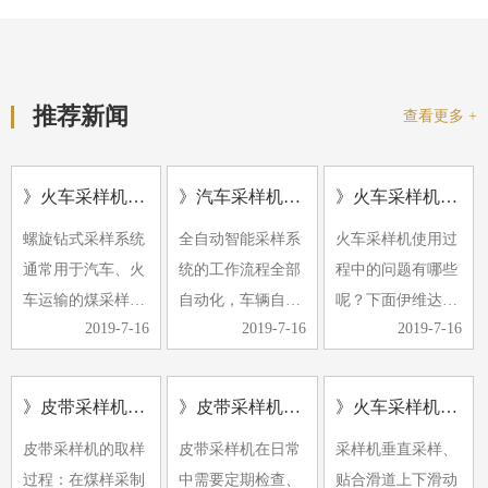
推荐新闻
查看更多 +
》火车采样机的应用及形式
》汽车采样机常见的故障有哪些
》火车采样机使用过程中的问题
螺旋钻式采样系统
全自动智能采样系
火车采样机使用过
通常用于汽车、火
统的工作流程全部
程中的问题有哪些
车运输的煤采样。
自动化，车辆自动
呢？下面伊维达小
2019-7-16
2019-7-16
2019-7-16
螺旋钻采样机具有
定位，计算机控制
编带大家了解下。
多种小批量煤源采
随机选择采样点，
1、除铁器效果不
样的特点。它可以
自动采样、缩分、
好，经常有铁器进
》皮带采样机采样过程中煤样的采取是采制化中的重要环节
》皮带采样机日常检查维护
》火车采样机使用中有哪些注意事项
与汽车衡和轨道衡
制样与集样。近年
入破碎机，导致破
皮带采样机的取样
皮带采样机在日常
采样机垂直采样、
一起放置，形成完
来，由于煤样要求
碎机卡住。
过程：在煤样采制
中需要定期检查、
贴合滑道上下滑动
整的称重…
的提高和…
2、采…