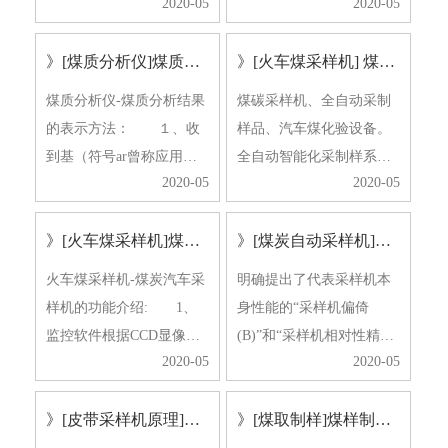
2020-05
2020-05
性和本技术工种技术培
算各粒级的百分数，而且
训，根据考試获得实际操
统计分析每一次的子样品
》[煤质分析仪]煤质分析结果的表示方法
》[火车煤采样机] 煤炭采样机的性能特点
作资格证书后，持证。
质，在一定要开展转鼓强
第二条制样工应了解制
度实验时，依照GB8209的
煤质分析仪-煤质分析结果
煤碳采样机、全自动采制
样基础理论和方式 ，会应
规定，当总计采样量做到1
的表示方法： １、收
样品、汽车煤化验设备。
用和维护保养各种各样黼
20Kg时,将10—16mm、16
到基（符号ar曾称应用
全自动智能化采制样系统
样机…
—2…
2020-05
2020-05
基）：以收到状态的煤为
软件，是对于汽车、列车
基准。 ２、空气干燥
入厂原料采制样而设计方
》[火车煤采样机]煤炭汽车采样机的功能有哪些
》[煤炭自动采样机]采样机偏倚试验性能测定
基（符号ad曾称分析
案的，适用电力工程、冶
基）：与空气湿度达到平
金工业、煤碳、化工厂、
火车煤采样机-煤炭汽车采
明确提出了代表采样机本
衡状态的煤为基准。
海港等制造行业。全自动
样机的功能介绍: 1、
身性能的“采样机偏倚
３、干燥基（符号d曾称干
智能化采制样系统软件的
监控软件根据CCD显像和
(B)”和“采样机相对性精密
基）：以…
工作…
2020-05
2020-05
图象处理技术性获得车厢
度(PL’)”的定义以及测定
的路面部位;任意造成采样
法，并根据对其基础理论
》[皮带采样机原理]皮带采样机大车坐标的矫正应初始化
》[煤取制样]煤样制备的意义和工序
点,根据键入的试品来源于
剖析和试验科学研究得到
测算出装罐部位;将所述信
以下依据：B’因为扣减了