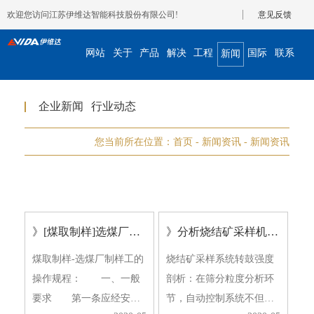
欢迎您访问江苏伊维达智能科技股份有限公司!
意见反馈
网站
关于
产品
解决
工程
国际
联系
新闻
首页
我们
展示
方案
案例
合作
我们
资讯
企业新闻
行业动态
您当前所在位置：
首页
-
新闻资讯
-
新闻资讯
》[煤取制样]选煤厂制样工的操作规程
》分析烧结矿采样机系统转鼓强度
煤取制样-选煤厂制样工的
烧结矿采样系统转鼓强度
操作规程： 一、一般
剖析：在筛分粒度分析环
要求 第一条应经安全
节，自动控制系统不但测