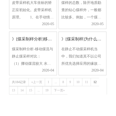
皮带采样机大车坐标的矫
煤样的总数，除开地质勘
息和PLC通信;PLC和电子
对照品方式偏差，由采样
正应初始化。皮带采样机
查的钻心煤样外，一般都
计算机相互操纵实行元器
机本身性能所决策，较
原理。 1、在手动情况
比较多。例如，一个煤巷
件…
较…
2020-05
2020-05
下实际操作采制样机时，
煤样，约有100公斤上下;
应将电动推杆升到限制
一个产品煤样，从列车采
》[煤采制样分析]移动煤流与静止煤采样对比
》[煤采制样]为什么煤采样机会出现偏倚现象
位，防止大车在上下走动
集的有几十公斤到几百公
时，撞倒倒料仓。实际操
斤，从船只采集的煤样将
煤采制样分析-移动煤流与
在静止不动煤采样机当
作工作人员在连阴雨气温
会成吨;生产制造煤样，少
静止煤采样对比：
中，我们知道其不以公司
实际操作时，应留意雷
则3~5吨，少则超出10吨。
（1）挪动煤流较大 水平
所优先选择应用的缘故就
击，留…
而…
2020-04
2020-04
防止了采样与煤质转变周
是它也有偏倚现象，那麼
期时间重合的概率。
这一现象是啥造成的，又
共184记录
«上一页
1
...
8
9
10
11
12
例如：有一列火车进厂
是不是有处理的计划方
13
14
15
...
19
下一页»
煤。在列车煤翻出煤坑
案？一起来看一下。煤采
里，用传动带将煤沟的煤
制样。 采样时为符合
传至煤厂。在煤碳转移全
规定，使抽样結果更具有
过程中，…
象征性，…