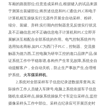
车厢的路面部位;任意造成采样点,根据键入的试品来源
于测算出装罐部位;将所述信息和PLC通信;PLC和电子
计算机相互操纵实行元器件开展全自动采样、粉碎、
缩分、装罐、弃样;实行期内控制器意见反馈实行状况
及不正确信息;对不正确信息电子计算机和PLC立即开
展解决互相配合全部系统的作用。电气控制系统件均
选用知名商标,如PLC为西门子PLC，控制器、交流接
触器为德力西,工控电脑为研华工控的進口品牌产品,保
证系统工作中平稳靠谱,各构件产生常见故障,系统全自
动提醒客户，全自动关机，防止生产事故产生,合理维
护系统。
火车煤采样机
。
2.系统对全部采样车子信息纪录进数据库查询,实
际操作工作人员键入车牌号,电脑上系统依据车子信息
随机生成采样点,操纵系统操纵尺寸车定位采样点,监控
摄像采样头工作中部位。采样点纪录应可开展历史时