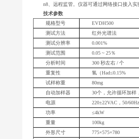
n8、远程监管。仪器可通过网络接口接入
技术参数
规格型号
EVDH500
测试方法
红外光谱法
测试分辨率
0.001%
测试范围
0.05 ~ 25％
分析时间
300 秒左右 / 个
重复性
氢（Had≤0.15%
试样称重
80mg
自动加样器
30个，允许循环加样
电源
220±22VAC，50/60H
功率
≤4kW
重量
100kg
外形尺寸
775×575×780