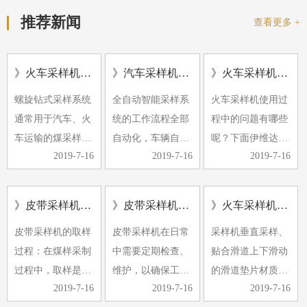
推荐新闻
查看更多 +
》火车采样机的应用及形式
》汽车采样机常见的故障有哪些
》火车采样机使用过程中的问题
螺旋钻式采样系统
全自动智能采样系
火车采样机使用过
通常用于汽车、火
统的工作流程全部
程中的问题有哪些
车运输的煤采样。
自动化，车辆自动
呢？下面伊维达小
2019-7-16
2019-7-16
2019-7-16
螺旋钻采样机具有
定位，计算机控制
编带大家了解下。
多种小批量煤源采
随机选择采样点，
1、除铁器效果不
样的特点。它可以
自动采样、缩分、
好，经常有铁器进
》皮带采样机采样过程中煤样的采取是采制化中的重要环节
》皮带采样机日常检查维护
》火车采样机使用中有哪些注意事项
与汽车衡和轨道衡
制样与集样。近年
入破碎机，导致破
皮带采样机的取样
皮带采样机在日常
采样机垂直采样、
一起放置，形成完
来，由于煤样要求
碎机卡住。
过程：在煤样采制
中需要定期检查、
贴合滑道上下滑动
整的称重…
的提高和…
2、采…
过程中，取样是采
维护，以确保工作
的滑道垫片材质采
2019-7-16
2019-7-16
2019-7-16
制中的重要环节，
的顺利进行，同时
用铜板，其耐磨性