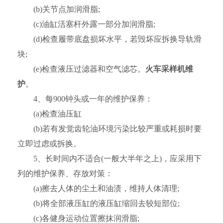
(b)关节点加润滑脂;
(c)油缸活塞杆外露一部分加润滑脂;
(d)检查履带底盘损坏水平，若毁坏应拆换导轨滑
块;
(e)检查液压过滤器和空气滤芯。
火车采样机维
护
。
4、每900钟头或一年的维护保养：
(a)检查油压缸
(b)若有发觉齿轮油环境污染比较严重或耗损时要
立即过虑或拆换。
5、长时间内不适合(一般大半年之上)，应采用下
列的维护保养、存放对策：
(a)擦去人体的尘土和油渍，维持人体清理;
(b)将全部液压缸的液压缸缩回去较短部位;
(c)各健身运动位置擦抹润滑脂;