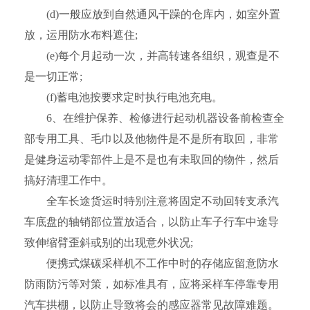
(d)一般应放到自然通风干躁的仓库内，如室外置
放，运用防水布料遮住;
(e)每个月起动一次，并高转速各组织，观查是不
是一切正常;
(f)蓄电池按要求定时执行电池充电。
6、在维护保养、检修进行起动机器设备前检查全
部专用工具、毛巾以及他物件是不是所有取回，非常
是健身运动零部件上是不是也有未取回的物件，然后
搞好清理工作中。
全车长途货运时特别注意将固定不动回转支承汽
车底盘的轴销部位置放适合，以防止车子行车中途导
致伸缩臂歪斜或别的出现意外状况;
便携式煤碳采样机不工作中时的存储应留意防水
防雨防污等对策，如标准具有，应将采样车停靠专用
汽车拱棚，以防止导致将会的感应器常见故障难题。