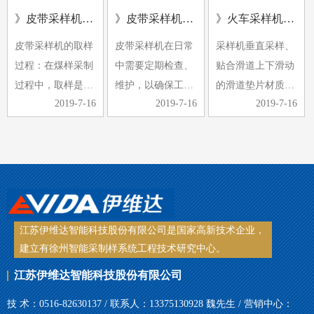
样的特点。它可以
自动采样、缩分、
好，经常有铁器进
》皮带采样机采样过程中煤样的采取是采制化中的重要环节
》皮带采样机日常检查维护
》火车采样机使用中有哪些注意事项
与汽车衡和轨道衡
制样与集样。近年
入破碎机，导致破
皮带采样机的取样
皮带采样机在日常
采样机垂直采样、
一起放置，形成完
来，由于煤样要求
碎机卡住。
过程：在煤样采制
中需要定期检查、
贴合滑道上下滑动
整的称重…
的提高和…
2、采…
过程中，取样是采
维护，以确保工作
的滑道垫片材质采
2019-7-16
2019-7-16
2019-7-16
制中的重要环节，
的顺利进行，同时
用铜板，其耐磨性
煤样的选取是否具
可以延长皮带采样
差、刚性差，当采
有代表性，煤样选
机的使用寿命。那
到斜面时，整个受
取是关键。手工取
么皮带采样机日常
力都压在铜板上，
样，常常受到取样
检查维护的工作内
很容易导致滑块脱
工具、人…
容有哪些…
落、铜板…
江苏伊维达智能科技股份有限公司是国家高新技术企业，
建立有徐州智能采制样系统工程技术研究中心。
江苏伊维达智能科技股份有限公司
技 术：0516-82630137 / 联系人：13375130928 魏先生 / 营销中心：