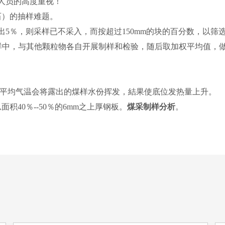
人员的高度重视！
石）的抽样难题。
5％，则采样已不采入，而按超过150mm的块的百分数，以筛
必采入子样中，与其他颗粒物各自开展制样和检验，随后取加权平均值
平均气温会将露出的煤样水份挥发，結果使底位发热量上升。
40％--50％的6mm之上厚钢板。
煤采制样分析
。