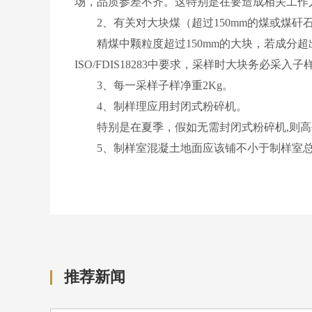
场，品质参差不齐。这特别是在要造成相关工作
2、有关对大块煤（超过150mm的煤或煤矸
精煤中颗粒度超过150mm的大块，若成分超出
ISO/FDIS18283中要求，采样时大块务
3、每一采样子样净重2Kg。
4、制样理应用封闭式粉碎机。
特别是在夏季，假如无需封闭式粉碎机,则高
5、制样室混凝土地面应该铺不小于制样室总面积
推荐新闻