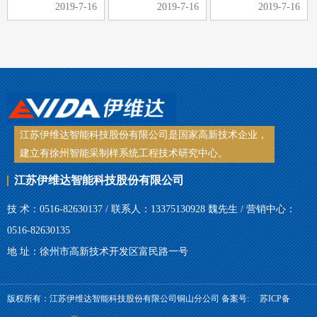
2019-7-16
2019-7-16
2019-7-16
制中的重要环节，
的顺利进行，同时
用铜板，其耐磨性
煤样的选取是否具
可以延长皮带采样
差、刚性差，当采
有代表性，煤样选
机的使用寿命。那
到斜面时，整个受
取是关键。手工取
么皮带采样机日常
力都压在铜板上，
样，常常受到取样
检查维护的工作内
很容易导致滑块脱
工具、人…
容有哪些…
落、铜板…
江苏伊维达智能科技股份有限公司是国家高新技术企业，
建立有徐州智能采制样系统工程技术研究中心。
江苏伊维达智能科技股份有限公司
技 术：0516-82630137 / 联系人：13375130928 魏先生 / 营销中心：
0516-82630135
地 址：徐州市高新技术开发区富民路一号
版权所有：江苏伊维达智能科技股份有限公司铜山分公司 备案号:
苏ICP备