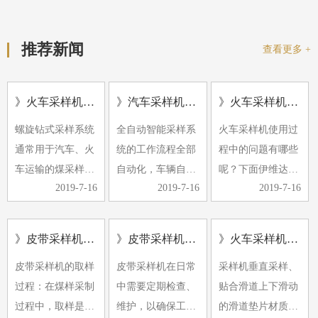
推荐新闻
查看更多 +
》火车采样机的应用及形式
》汽车采样机常见的故障有哪些
》火车采样机使用过程中的问题
螺旋钻式采样系统
全自动智能采样系
火车采样机使用过
通常用于汽车、火
统的工作流程全部
程中的问题有哪些
车运输的煤采样。
自动化，车辆自动
呢？下面伊维达小
2019-7-16
2019-7-16
2019-7-16
螺旋钻采样机具有
定位，计算机控制
编带大家了解下。
多种小批量煤源采
随机选择采样点，
1、除铁器效果不
样的特点。它可以
自动采样、缩分、
好，经常有铁器进
》皮带采样机采样过程中煤样的采取是采制化中的重要环节
》皮带采样机日常检查维护
》火车采样机使用中有哪些注意事项
与汽车衡和轨道衡
制样与集样。近年
入破碎机，导致破
皮带采样机的取样
皮带采样机在日常
采样机垂直采样、
一起放置，形成完
来，由于煤样要求
碎机卡住。
过程：在煤样采制
中需要定期检查、
贴合滑道上下滑动
整的称重…
的提高和…
2、采…
过程中，取样是采
维护，以确保工作
的滑道垫片材质采