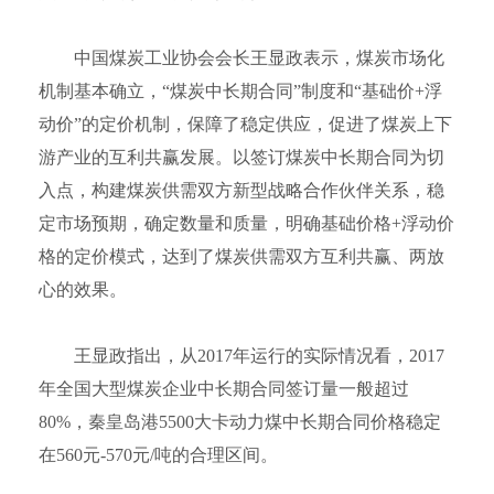
中国煤炭工业协会会长王显政表示，煤炭市场化
机制基本确立，“煤炭中长期合同”制度和“基础价+浮
动价”的定价机制，保障了稳定供应，促进了煤炭上下
游产业的互利共赢发展。以签订煤炭中长期合同为切
入点，构建煤炭供需双方新型战略合作伙伴关系，稳
定市场预期，确定数量和质量，明确基础价格+浮动价
格的定价模式，达到了煤炭供需双方互利共赢、两放
心的效果。
王显政指出，从2017年运行的实际情况看，2017
年全国大型煤炭企业中长期合同签订量一般超过
80%，秦皇岛港5500大卡动力煤中长期合同价格稳定
在560元-570元/吨的合理区间。