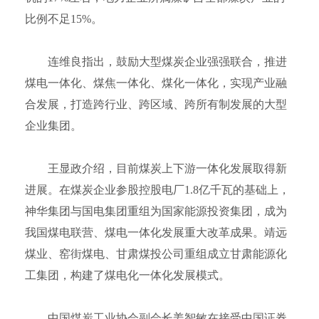
比例不足15%。
连维良指出，鼓励大型煤炭企业强强联合，推进
煤电一体化、煤焦一体化、煤化一体化，实现产业融
合发展，打造跨行业、跨区域、跨所有制发展的大型
企业集团。
王显政介绍，目前煤炭上下游一体化发展取得新
进展。在煤炭企业参股控股电厂1.8亿千瓦的基础上，
神华集团与国电集团重组为国家能源投资集团，成为
我国煤电联营、煤电一体化发展重大改革成果。靖远
煤业、窑街煤电、甘肃煤投公司重组成立甘肃能源化
工集团，构建了煤电化一体化发展模式。
中国煤炭工业协会副会长姜智敏在接受中国证券