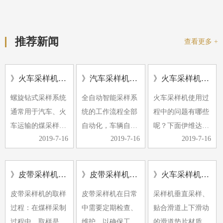
推荐新闻
查看更多 +
》火车采样机的应用及形式
》汽车采样机常见的故障有哪些
》火车采样机使用过程中的问题
螺旋钻式采样系统
全自动智能采样系
火车采样机使用过
通常用于汽车、火
统的工作流程全部
程中的问题有哪些
车运输的煤采样。
自动化，车辆自动
呢？下面伊维达小
2019-7-16
2019-7-16
2019-7-16
螺旋钻采样机具有
定位，计算机控制
编带大家了解下。
多种小批量煤源采
随机选择采样点，
1、除铁器效果不
样的特点。它可以
自动采样、缩分、
好，经常有铁器进
》皮带采样机采样过程中煤样的采取是采制化中的重要环节
》皮带采样机日常检查维护
》火车采样机使用中有哪些注意事项
与汽车衡和轨道衡
制样与集样。近年
入破碎机，导致破
皮带采样机的取样
皮带采样机在日常
采样机垂直采样、
一起放置，形成完
来，由于煤样要求
碎机卡住。
过程：在煤样采制
中需要定期检查、
贴合滑道上下滑动
整的称重…
的提高和…
2、采…
过程中，取样是采
维护，以确保工作
的滑道垫片材质采