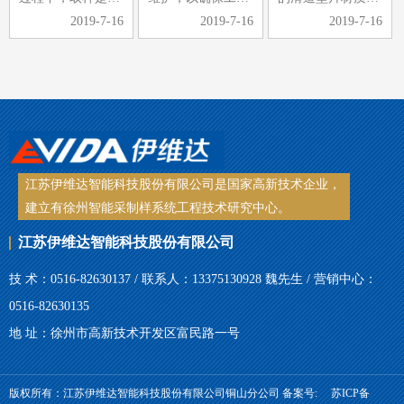
2019-7-16
2019-7-16
2019-7-16
制中的重要环节，
的顺利进行，同时
用铜板，其耐磨性
煤样的选取是否具
可以延长皮带采样
差、刚性差，当采
有代表性，煤样选
机的使用寿命。那
到斜面时，整个受
取是关键。手工取
么皮带采样机日常
力都压在铜板上，
样，常常受到取样
检查维护的工作内
很容易导致滑块脱
工具、人…
容有哪些…
落、铜板…
江苏伊维达智能科技股份有限公司是国家高新技术企业，
建立有徐州智能采制样系统工程技术研究中心。
江苏伊维达智能科技股份有限公司
技 术：0516-82630137 / 联系人：13375130928 魏先生 / 营销中心：
0516-82630135
地 址：徐州市高新技术开发区富民路一号
版权所有：江苏伊维达智能科技股份有限公司铜山分公司 备案号:
苏ICP备