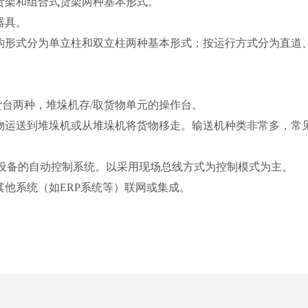
货架和组合式货架两种基本形式。
器具。
结构形式分为单立柱和双立柱两种基本形式；按运行方式分为直道
货台两种，堆垛机存/取货物单元的操作台。
货物运送到堆垛机或从堆垛机将货物移走。输送机种类非常多，常
各设备的自动控制系统。以采用现场总线方式为控制模式为主。
其他系统（如ERP系统等）联网或集成。