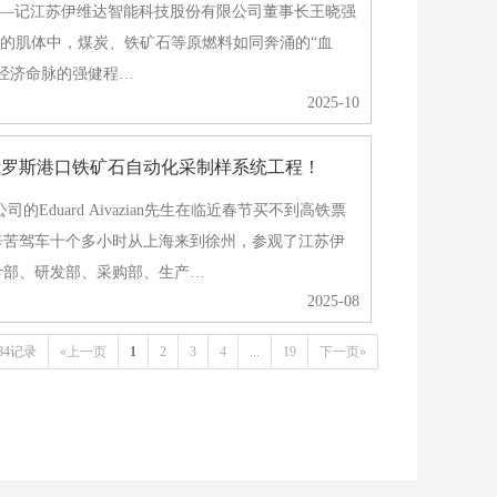
”——记江苏伊维达智能科技股份有限公司董事长王晓强
在工业文明的肌体中，煤炭、铁矿石等原燃料如同奔涌的“血
经济命脉的强健程…
2025-10
俄罗斯港口铁矿石自动化采制样系统工程！
C公司的Eduard Aivazian先生在临近春节买不到高铁票
辛苦驾车十个多小时从上海来到徐州，参观了江苏伊
计部、研发部、采购部、生产…
2025-08
84记录
«上一页
1
2
3
4
...
19
下一页»