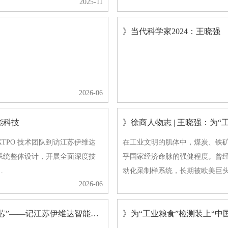
2025-11
》当代科学家2024：王晓强
2026-06
能科技
》徐商人物志 | 王晓强：为“
ЛЕКТРО 技术团队到访江苏伊维达
在工业文明的肌体中，煤炭、铁矿
系统整体设计，开展全面深度技
乎国家经济命脉的强健程度。曾经
…
动化采制样系统，长期被欧美巨
2026-06
》【徐商人物志】为“工业粮食”检测装上“中国芯”——记江苏伊维达智能科技股份有限公司董事长王晓强
》为“工业粮食”检测装上“中