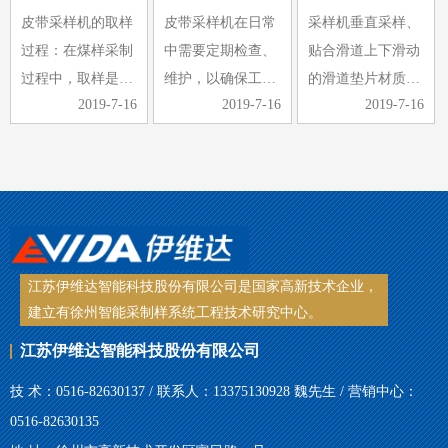
皮带采样机的取样
皮带采样机在日常
采样机垂直采样、
一起放置，形成完
来，由于煤样要求
碎机卡住。
过程：在煤样采制
中需要定期检查、
贴合滑道上下滑动
整的称重…
的提高和…
2、采…
过程中，取样是采
维护，以确保工作
的滑道垫片材质采
2019-7-16
2019-7-16
2019-7-16
制中的重要环节，
的顺利进行，同时
用铜板，其耐磨性
煤样的选取是否具
可以延长皮带采样
差、刚性差，当采
有代表性，煤样选
机的使用寿命。那
到斜面时，整个受
取是关键。手工取
么皮带采样机日常
力都压在铜板上，
样，常常受到取样
检查维护的工作内
很容易导致滑块脱
工具、人…
容有哪些…
落、铜板…
江苏伊维达智能科技股份有限公司是国家高新技术企业，
建立有徐州智能采制样系统工程技术研究中心。
江苏伊维达智能科技股份有限公司
技 术：0516-82630137 / 联系人：13375130928 魏先生 / 营销中心：
0516-82630135