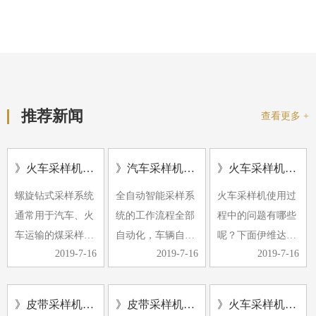
推荐新闻
查看更多 +
》火车采样机的应用及形式
》汽车采样机常见的故障有哪些
》火车采样机使用过程中的问题
螺旋钻式采样系统
全自动智能采样系
火车采样机使用过
通常用于汽车、火
统的工作流程全部
程中的问题有哪些
车运输的煤采样。
自动化，车辆自动
呢？下面伊维达小
2019-7-16
2019-7-16
2019-7-16
螺旋钻采样机具有
定位，计算机控制
编带大家了解下。
多种小批量煤源采
随机选择采样点，
1、除铁器效果不
样的特点。它可以
自动采样、缩分、
好，经常有铁器进
》皮带采样机采样过程中煤样的采取是采制化中的重要环节
》皮带采样机日常检查维护
》火车采样机使用中有哪些注意事项
与汽车衡和轨道衡
制样与集样。近年
入破碎机，导致破